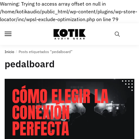
Warning: Trying to access array offset on null in
/home/kotikaudio/public_html/wp-content/plugins/wp-store-
locator/inc/wpsl-exclude-optimization.php on line 79
Skip
Skip
to
to
navigation
content
Inicio
/
Posts etiquetados “pedalboard”
pedalboard